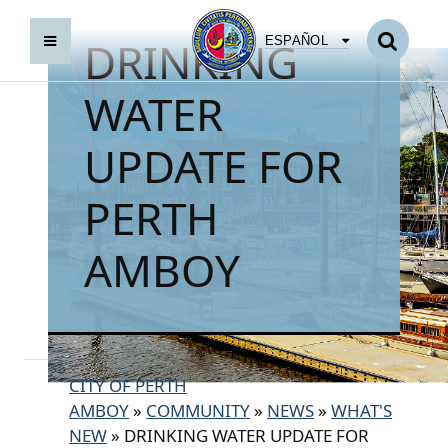
DRINKING
ESPAÑOL
POLSKIE
WATER
UPDATE FOR
PERTH
AMBOY
CITY OF PERTH
AMBOY
»
COMMUNITY
»
NEWS
»
WHAT'S
NEW
»
DRINKING WATER UPDATE FOR