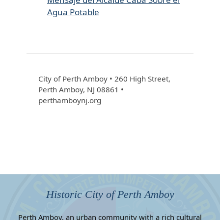
Agua Potable
City of Perth Amboy • 260 High Street,
Perth Amboy, NJ 08861 •
perthamboynj.org
Historic City of Perth Amboy
Perth Amboy, an urban community with a rich cultural